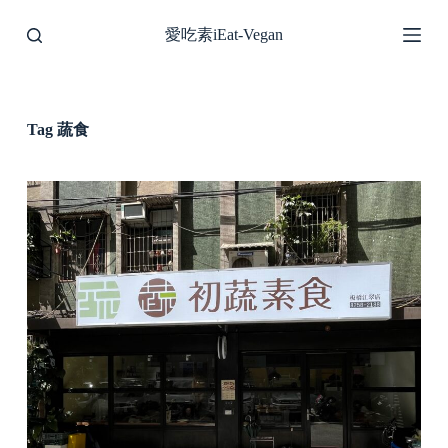
S
愛吃素iEat-Vegan
k
i
p
t
o
c
Tag
蔬食
o
n
t
e
n
t