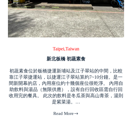
Taipei,Taiwan
新北板橋 初蔬素食
初蔬素食位於板橋捷運新埔站及江子翠站的中間，比較
靠江子翠捷運站，以捷運江子翠站算約7~10分鐘。是一
間新開幕的店，內用座位約十幾個座位很乾淨。 內用自
助飲料與湯品（無限供應），設有自行回收區需自行回
收用完的餐具。 此次的飲料是冬瓜茶與高山青茶，湯則
是紫菜湯。…
Read More
新
北
板