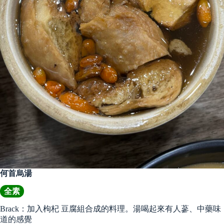
何首烏湯
全素
Brack：加入枸杞 豆腐組合成的料理。湯喝起來有人蔘、中藥味
道的感覺