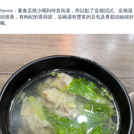
Steven：素食店很少喝到何首烏湯，所以點了這個試試。這個湯
頭很香，有枸杞的香與甜，這碗湯有豐富的豆包及香菇頭絲很好
喝。